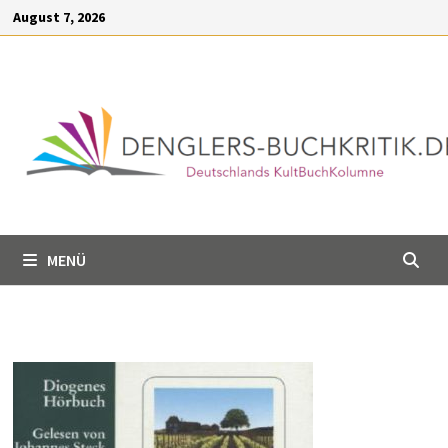
Inhalt
Zum
August 7, 2026
springen
Inhalt
springen
MENÜ