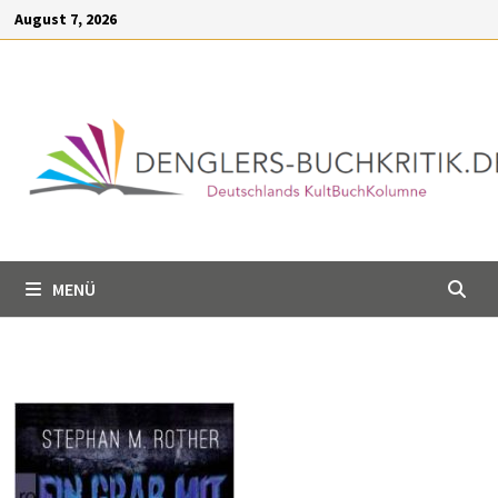
Inhalt
Zum
August 7, 2026
springen
Inhalt
springen
MENÜ