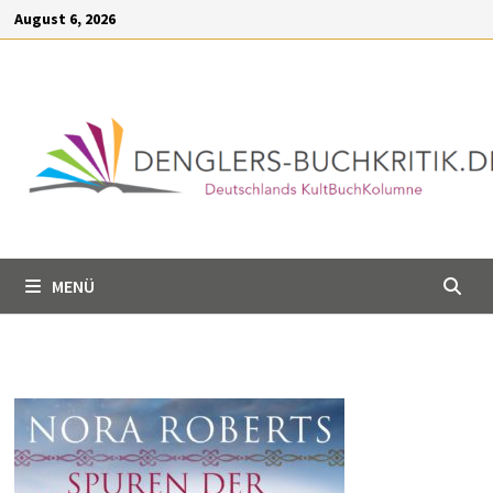
Inhalt
Zum
August 6, 2026
springen
Inhalt
springen
MENÜ