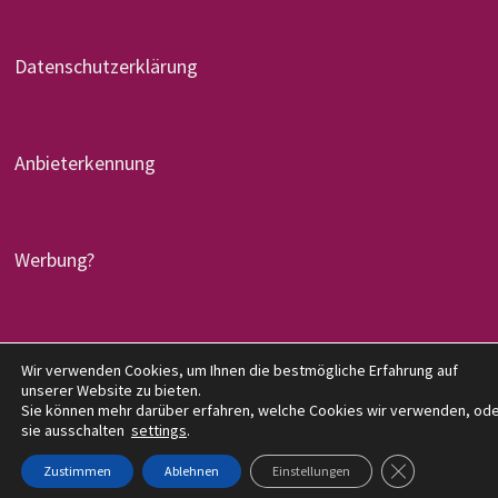
Datenschutzerklärung
Anbieterkennung
Werbung?
Copyright © 2026
denglers-buchkritik.de
. Mit Stolz
Wir verwenden Cookies, um Ihnen die bestmögliche Erfahrung auf
unserer Website zu bieten.
präsentiert von
WordPress
und
Bam
.
Sie können mehr darüber erfahren, welche Cookies wir verwenden, od
sie ausschalten
settings
.
GDPR COOKIE-
Zustimmen
Ablehnen
Einstellungen