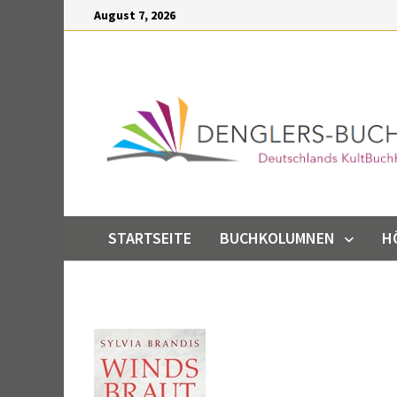
Inhalt
Zum
August 7, 2026
springen
Inhalt
springen
STARTSEITE
BUCHKOLUMNEN
H