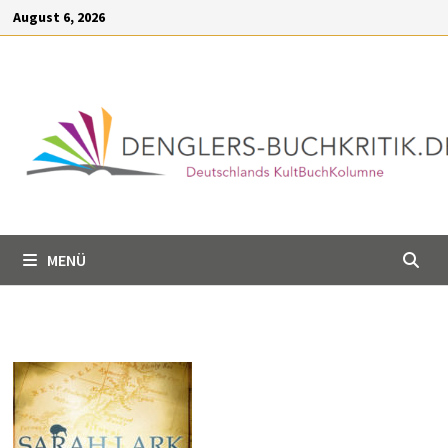
Inhalt
Zum
August 6, 2026
springen
Inhalt
springen
MENÜ