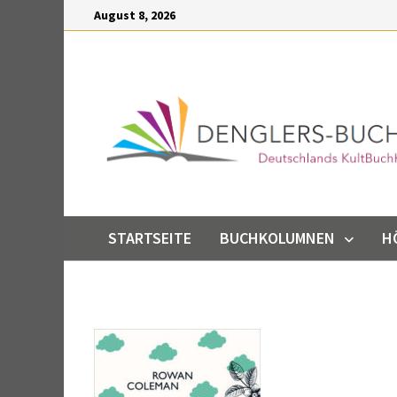
Inhalt
Zum
August 8, 2026
springen
Inhalt
springen
STARTSEITE
BUCHKOLUMNEN
H