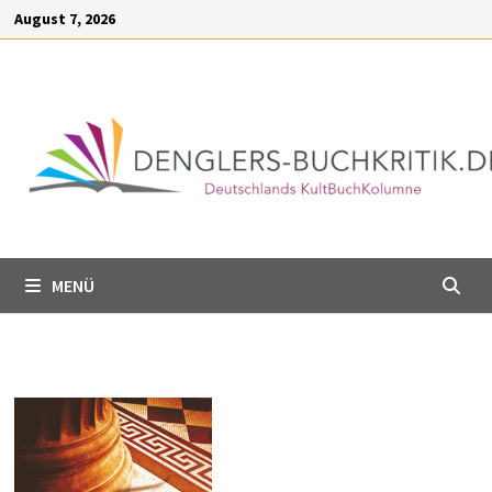
Inhalt
Zum
August 7, 2026
springen
Inhalt
springen
MENÜ