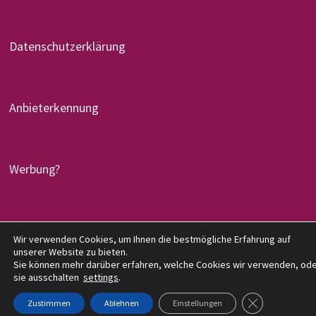
Datenschutzerklärung
Anbieterkennung
Werbung?
Copyright © 2026
denglers-buchkritik.de
. Mit Stolz
Wir verwenden Cookies, um Ihnen die bestmögliche Erfahrung auf
unserer Website zu bieten.
präsentiert von
WordPress
und
Bam
.
Sie können mehr darüber erfahren, welche Cookies wir verwenden, od
sie ausschalten
settings
.
GDPR COOKIE-
Zustimmen
Ablehnen
Einstellungen