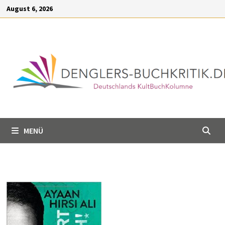
Inhalt
Zum
August 6, 2026
springen
Inhalt
springen
MENÜ