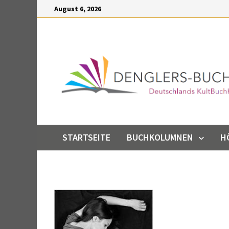
Inhalt
Zum
August 6, 2026
springen
Inhalt
springen
STARTSEITE
BUCHKOLUMNEN
H