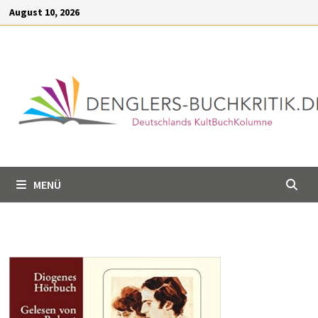
Inhalt
Zum
August 10, 2026
springen
Inhalt
springen
MENÜ