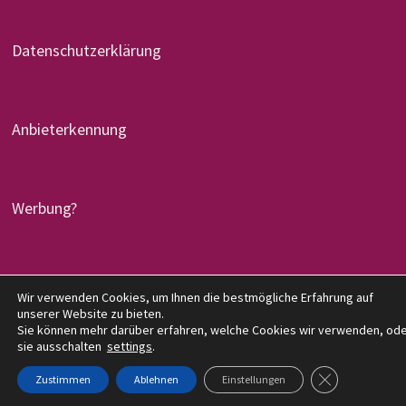
Datenschutzerklärung
Anbieterkennung
Werbung?
Wir verwenden Cookies, um Ihnen die bestmögliche Erfahrung auf
Copyright © 2026
denglers-buchkritik.de
. Mit Stolz
unserer Website zu bieten.
präsentiert von
WordPress
und
Bam
.
Sie können mehr darüber erfahren, welche Cookies wir verwenden, od
sie ausschalten
settings
.
GDPR COOKIE-
Zustimmen
Ablehnen
Einstellungen