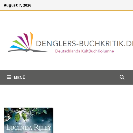
Inhalt
Zum
August 7, 2026
springen
Inhalt
springen
MENÜ