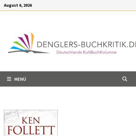
Inhalt
Zum
August 6, 2026
springen
Inhalt
springen
MENÜ