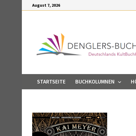
Inhalt
Zum
August 7, 2026
springen
Inhalt
springen
STARTSEITE
BUCHKOLUMNEN
H