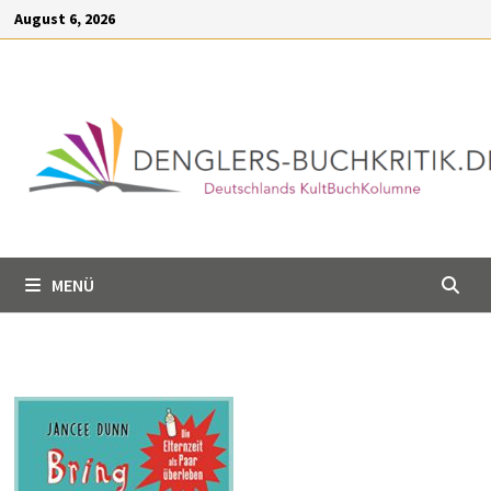
Inhalt
Zum
August 6, 2026
springen
Inhalt
springen
MENÜ