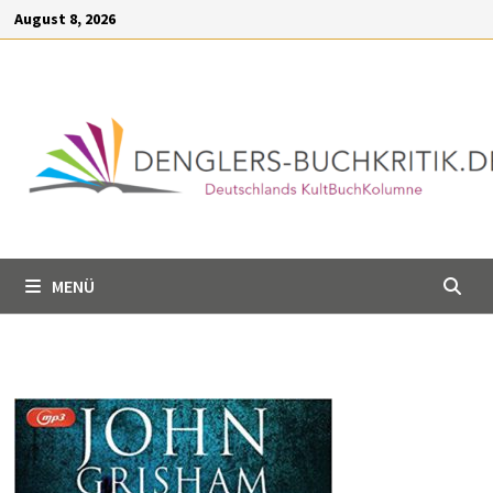
Inhalt
Zum
August 8, 2026
springen
Inhalt
springen
MENÜ