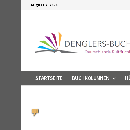
Inhalt
Zum
August 7, 2026
springen
Inhalt
springen
STARTSEITE
BUCHKOLUMNEN
H