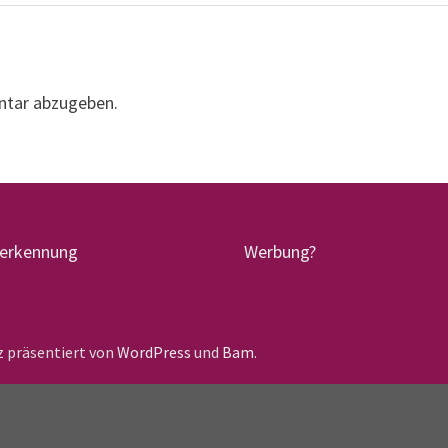
ntar abzugeben.
terkennung
Werbung?
lz präsentiert von
WordPress
und
Bam
.