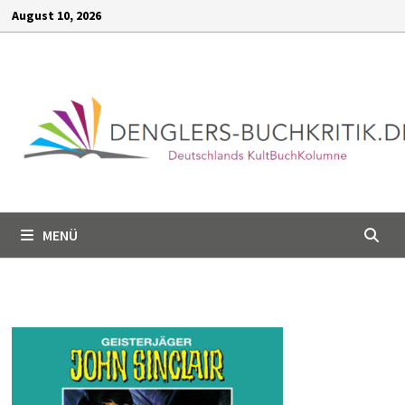
Inhalt
Zum
August 10, 2026
springen
Inhalt
springen
MENÜ