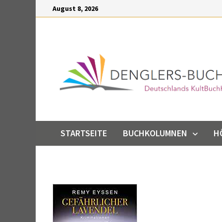
Inhalt
Zum
August 8, 2026
springen
Inhalt
springen
STARTSEITE
BUCHKOLUMNEN
H