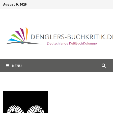
Inhalt
Zum
August 9, 2026
springen
Inhalt
springen
MENÜ