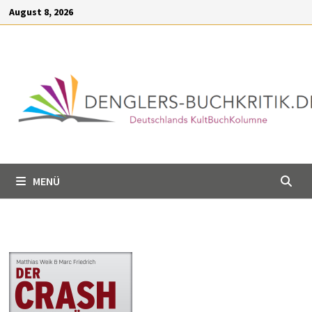
Inhalt
Zum
August 8, 2026
springen
Inhalt
springen
MENÜ