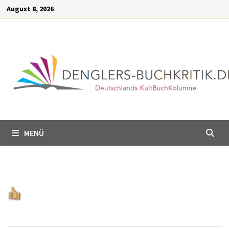
Inhalt
Zum
August 8, 2026
springen
Inhalt
springen
MENÜ