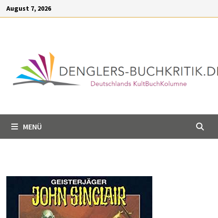
Inhalt
Zum
August 7, 2026
springen
Inhalt
springen
MENÜ