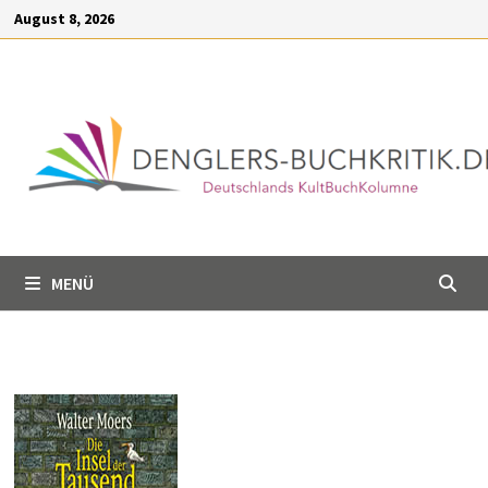
Inhalt
Zum
August 8, 2026
springen
Inhalt
springen
MENÜ