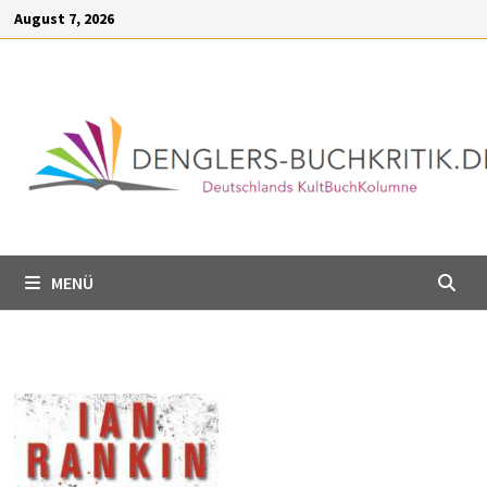
Inhalt
Zum
August 7, 2026
springen
Inhalt
springen
MENÜ