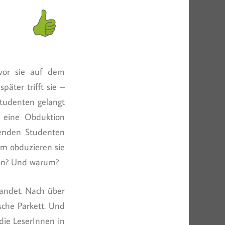
evor sie auf dem
päter trifft sie –
tudenten gelangt
 eine Obduktion
benden Studenten
am obduzieren sie
ften? Und warum?
landet. Nach über
sche Parkett. Und
 die LeserInnen in