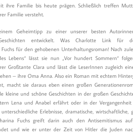
t ihre Familie bis heute prägen. Schließlich treffen Mut
er Familie versteht.
einem Geheimtipp zu einer unserer besten Autorinne
Geschichten entwickelt. Was Charlotte Link für 
a Fuchs für den gehobenen Unterhaltungsroman! Nach zul
es Lebens“ lässt sie nun „Vor hundert Sommern“ folgen
rer Großtante Clara und lässt die LeserInnen zugleich eine
sehen – ihre Oma Anna. Also ein Roman mit echtem Hinter
t, macht sie daraus eben einen großen Generationenroma
iele kleine und schöne Geschichten in der großen Geschic
tern Lena und Anabel erfährt oder in der Vergangenheit 
unterschiedliche Erlebnisse, dramatische, wirtschaftliche, 
arina Fuchs greift darin auch den Antisemitismus au
findet und wie er unter der Zeit von Hitler die Juden n