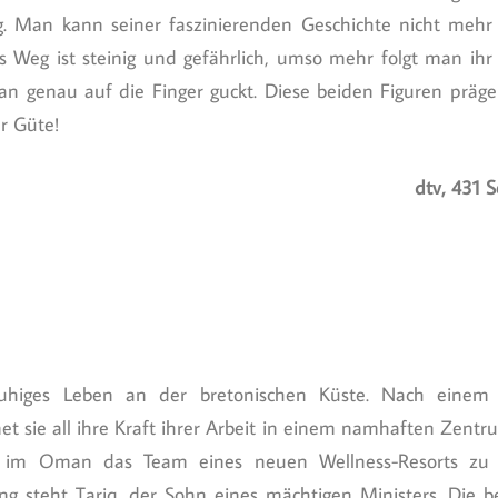
eg. Man kann seiner faszinierenden Geschichte nicht meh
as Weg ist steinig und gefährlich, umso mehr folgt man ih
man genau auf die Finger guckt. Diese beiden Figuren präge
r Güte!
dtv, 431 
higes Leben an der bretonischen Küste. Nach einem tr
t sie all ihre Kraft ihrer Arbeit in einem namhaften Zentru
, im Oman das Team eines neuen Wellness-Resorts zu 
ung steht Tariq, der Sohn eines mächtigen Ministers. Die 