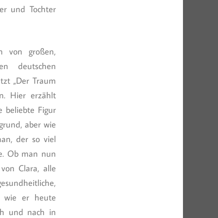
ter und Tochter
n von großen,
den deutschen
etzt „Der Traum
. Hier erzählt
 beliebte Figur
grund, aber wie
n, der so viel
hte. Ob man nun
von Clara, alle
gesundheitliche,
f wie er heute
ach und nach in