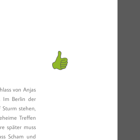
hlass von Anjas
 Im Berlin der
uf Sturm stehen,
geheime Treffen
hre später muss
 dass Scham und