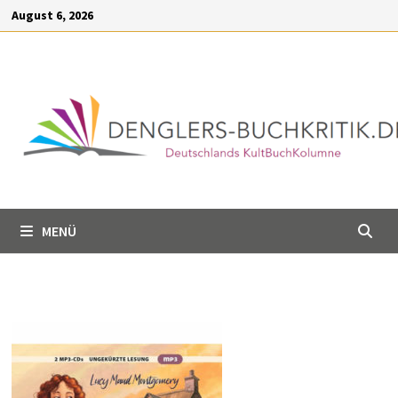
Inhalt
Zum
August 6, 2026
springen
Inhalt
springen
MENÜ