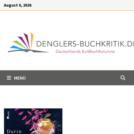
Inhalt
Zum
August 6, 2026
springen
Inhalt
springen
MENÜ