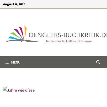
Inhalt
Zum
August 6, 2026
springen
Inhalt
springen
MENÜ