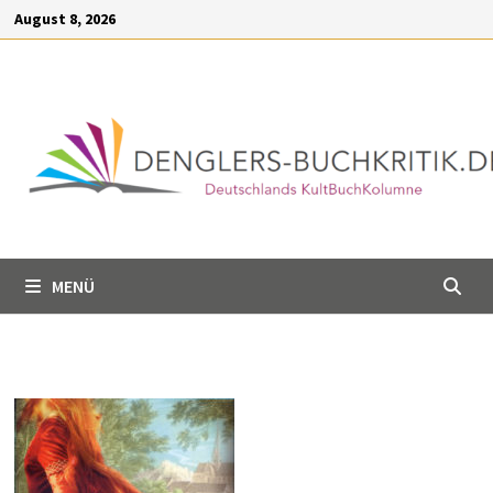
Inhalt
Zum
August 8, 2026
springen
Inhalt
springen
MENÜ