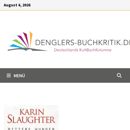
Inhalt
Zum
August 6, 2026
springen
Inhalt
springen
MENÜ