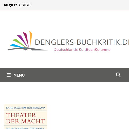
Inhalt
Zum
August 7, 2026
springen
Inhalt
springen
MENÜ