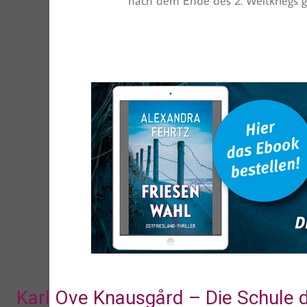
nach dem Ende des 2. Weltkriegs g
Karl Ove Knausgård – Die Schule 