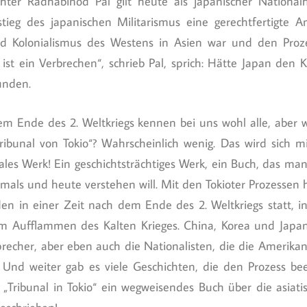
chter Radhabinod Pal gilt heute als japanischer National
stieg des japanischen Militarismus eine gerechtfertigte 
 Kolonialismus des Westens in Asien war und den Prozes
g ist ein Verbrechen“, schrieb Pal, sprich: Hätte Japan den
unden.
m Ende des 2. Weltkriegs kennen bei uns wohl alle, aber 
ribunal von Tokio“? Wahrscheinlich wenig. Das wird sich 
les Werk! Ein geschichtsträchtiges Werk, ein Buch, das ma
ls und heute verstehen will. Mit den Tokioter Prozessen 
nden in einer Zeit nach dem Ende des 2. Weltkriegs statt, i
m Aufflammen des Kalten Krieges. China, Korea und Japan
sprecher, aber eben auch die Nationalisten, die die Amerik
 Und weiter gab es viele Geschichten, die den Prozess bee
mir „Tribunal in Tokio“ ein wegweisendes Buch über die asiat