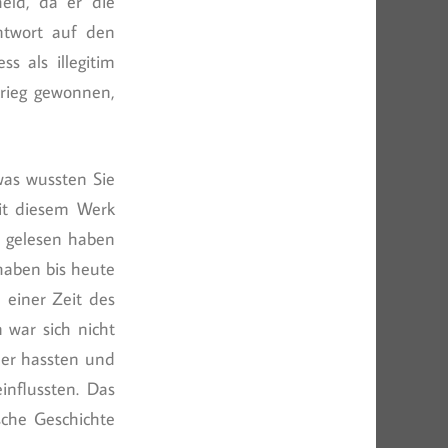
held, da er die
Antwort auf den
s als illegitim
 Krieg gewonnen,
was wussten Sie
mit diesem Werk
n gelesen haben
haben bis heute
n einer Zeit des
 war sich nicht
aner hassten und
influssten. Das
ische Geschichte