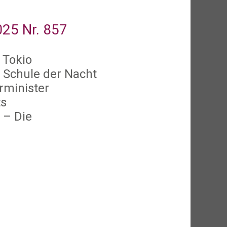
5 Nr. 857
 Tokio
 Schule der Nacht
rminister
ts
s
– Die