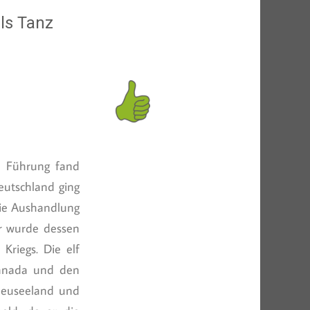
ls Tanz
n Führung fand
eutschland ging
die Aushandlung
r wurde dessen
Kriegs. Die elf
Kanada und den
 Neuseeland und