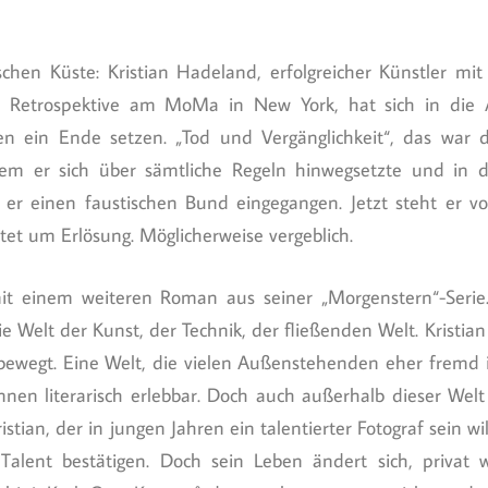
chen Küste: Kristian Hadeland, erfolgreicher Künstler mit 
 Retrospektive am MoMa in New York, hat sich in die 
ben ein Ende setzen. „Tod und Vergänglichkeit“, das war
dem er sich über sämtliche Regeln hinwegsetzte und in d
t er einen faustischen Bund eingegangen. Jetzt steht er 
tet um Erlösung. Möglicherweise vergeblich.
it einem weiteren Roman aus seiner „Morgenstern“-Serie.
e Welt der Kunst, der Technik, der fließenden Welt. Kristia
t bewegt. Eine Welt, die vielen Außenstehenden eher fremd i
nen literarisch erlebbar. Doch auch außerhalb dieser Welt 
tian, der in jungen Jahren ein talentierter Fotograf sein wil
 Talent bestätigen. Doch sein Leben ändert sich, privat w