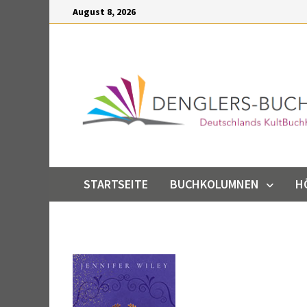
Inhalt
Zum
August 8, 2026
springen
Inhalt
springen
STARTSEITE
BUCHKOLUMNEN
H