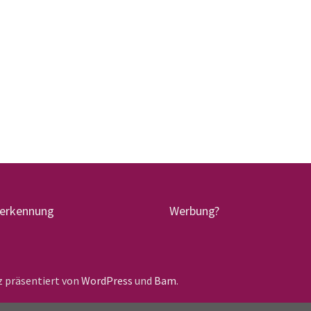
terkennung
Werbung?
lz präsentiert von
WordPress
und
Bam
.