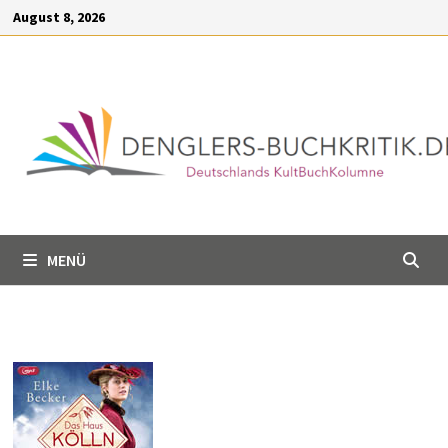
Inhalt
Zum
August 8, 2026
springen
Inhalt
springen
MENÜ