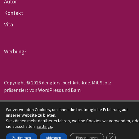
Autor
Kontakt
Vita
Werbung?
Copyright © 2026
denglers-buchkritik.de
. Mit Stolz
präsentiert von
WordPress
und
Bam
.
Wir verwenden Cookies, um Ihnen die bestmögliche Erfahrung auf
unserer Website zu bieten.
Sie können mehr darüber erfahren, welche Cookies wir verwenden, od
sie ausschalten
settings
.
GDPR COOKIE-
Zustimmen
Ablehnen
Einstellungen