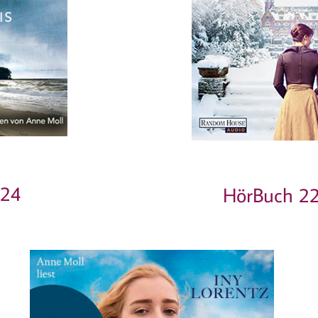
024
HörBuch 22