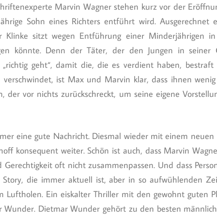
chriftenexperte Marvin Wagner stehen kurz vor der Eröffn
9-jährige Sohn eines Richters entführt wird. Ausgerechnet
r Klinke sitzt wegen Entführung einer Minderjährigen in
gen könnte. Denn der Täter, der den Jungen in seiner 
richtig geht“, damit die, die es verdient haben, bestraft
verschwindet, ist Max und Marvin klar, dass ihnen wenig 
, der vor nichts zurückschreckt, um seine eigene Vorstell
 immer eine gute Nachricht. Diesmal wieder mit einem neuen 
choff konsequent weiter. Schön ist auch, dass Marvin Wagner
nd Gerechtigkeit oft nicht zusammenpassen. Und dass Per
Story, die immer aktuell ist, aber in so aufwühlenden Ze
m Luftholen. Ein eiskalter Thriller mit den gewohnt guten P
ar Wunder. Dietmar Wunder gehört zu den besten männlic