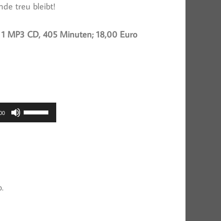
de treu bleibt!
 1 MP3 CD, 405 Minuten; 18,00 Euro
Pfeiltasten
00
Hoch/Runter
benutzen,
um
die
Lautstärke
.
zu
regeln.