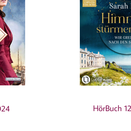
HörBuch 12
024