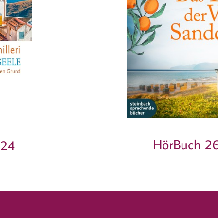
HörBuch 26
024