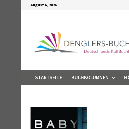
Inhalt
Zum
August 6, 2026
springen
Inhalt
springen
STARTSEITE
BUCHKOLUMNEN
H