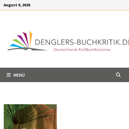
Inhalt
Zum
August 9, 2026
springen
Inhalt
springen
MENÜ