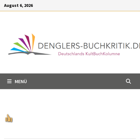
Inhalt
Zum
August 6, 2026
springen
Inhalt
springen
MENÜ