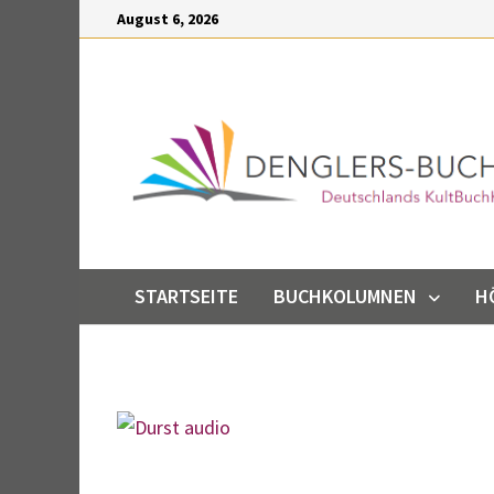
Inhalt
Zum
August 6, 2026
springen
Inhalt
springen
STARTSEITE
BUCHKOLUMNEN
H