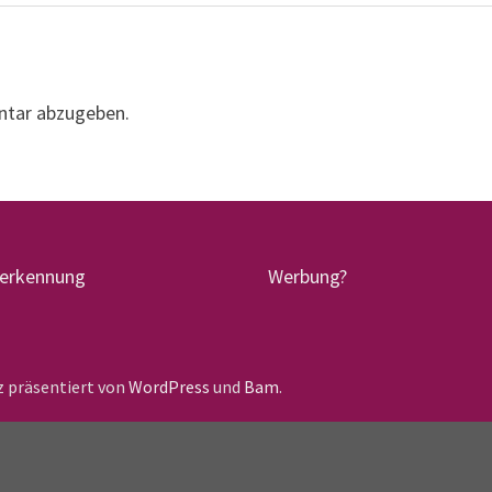
ntar abzugeben.
terkennung
Werbung?
lz präsentiert von
WordPress
und
Bam
.