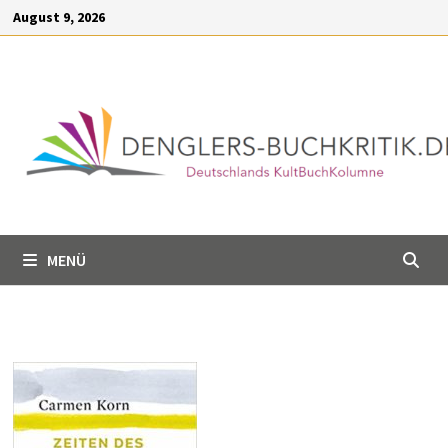
Inhalt
Zum
August 9, 2026
springen
Inhalt
springen
MENÜ