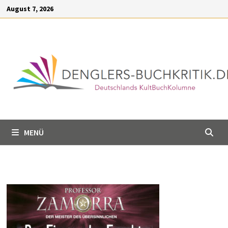
Inhalt
Zum
August 7, 2026
springen
Inhalt
springen
MENÜ