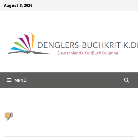
Inhalt
Zum
August 8, 2026
springen
Inhalt
springen
MENÜ