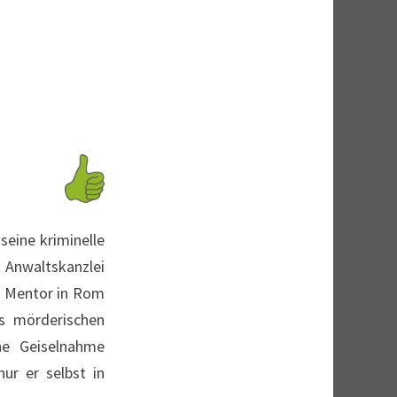
eine kriminelle
n Anwaltskanzlei
in Mentor in Rom
es mörderischen
ne Geiselnahme
ur er selbst in