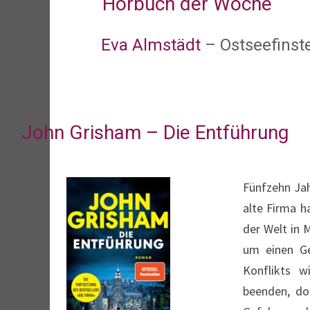
Hörbuch der Woche
Eva Almstädt
– Ostseefinst
John Grisham – Die Entführung
Fünfzehn Jah
alte Firma h
der Welt in 
um einen Ge
Konflikts w
beenden, do