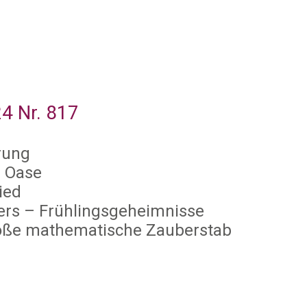
 Nr. 817
rung
e Oase
ied
ers – Frühlingsgeheimnisse
oße mathematische Zauberstab