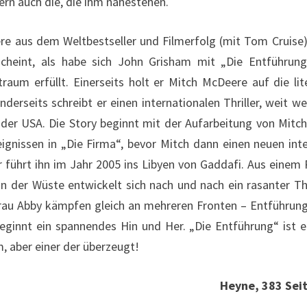
ern auch die, die ihm nahestehen.
e aus dem Weltbestseller und Filmerfolg (mit Tom Cruise) 
scheint, als habe sich John Grisham mit „Die Entführung
ertraum erfüllt. Einerseits holt er Mitch McDeere auf die li
nderseits schreibt er einen internationalen Thriller, weit w
 der USA. Die Story beginnt mit der Aufarbeitung von Mitc
ignissen in „Die Firma“, bevor Mitch dann einen neuen inte
er führt ihn im Jahr 2005 ins Libyen von Gaddafi. Aus einem
in der Wüste entwickelt sich nach und nach ein rasanter Thr
Frau Abby kämpfen gleich an mehreren Fronten – Entführun
beginnt ein spannendes Hin und Her. „Die Entführung“ ist 
, aber einer der überzeugt!
Heyne, 383 Seit