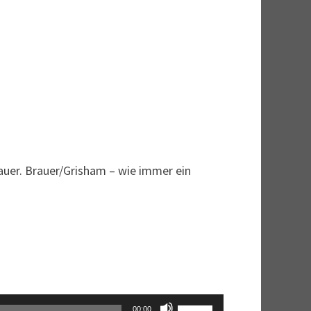
rauer. Brauer/Grisham – wie immer ein
Pfeiltasten
00:00