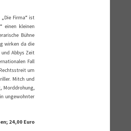
„Die Firma“ ist
“ einen kleinen
terarische Bühne
eg wirken da die
h und Abbys Zeit
rnationalen Fall
 Rechtsstreit um
iller. Mitch und
g, Morddrohung,
ein ungewohnter
en; 24,00 Euro