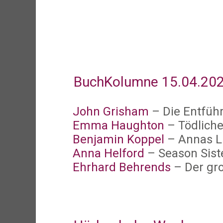
BuchKolumne 15.04.2024
John Grisham
– Die Entfüh
Emma Haughton
– Tödlich
Benjamin Koppel
– Annas L
Anna Helford
– Season Sist
Ehrhard Behrends
– Der gr