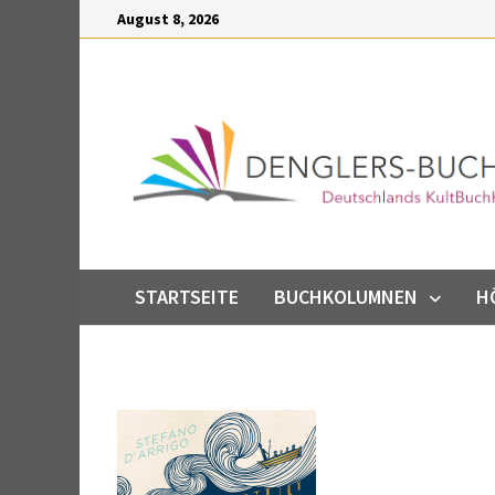
Inhalt
Zum
August 8, 2026
springen
Inhalt
springen
STARTSEITE
BUCHKOLUMNEN
H