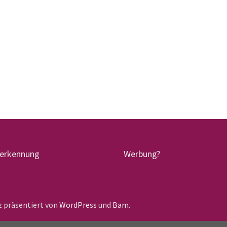
terkennung
Werbung?
lz präsentiert von
WordPress
und
Bam
.