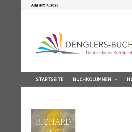
Inhalt
Zum
August 7, 2026
springen
Inhalt
springen
STARTSEITE
BUCHKOLUMNEN
H