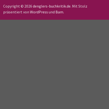
Copyright © 2026
denglers-buchkritik.de
. Mit Stolz
präsentiert von
WordPress
und
Bam
.