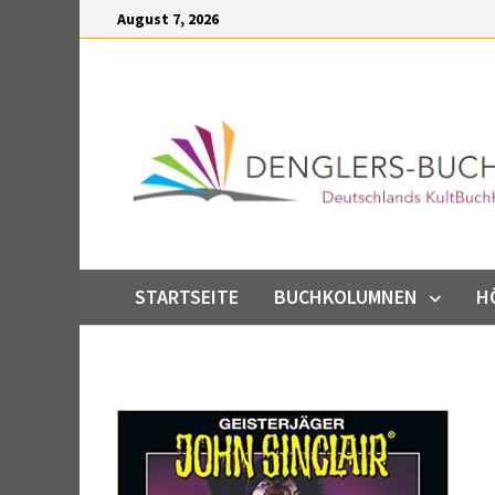
Inhalt
Zum
August 7, 2026
springen
Inhalt
springen
STARTSEITE
BUCHKOLUMNEN
H